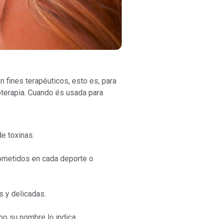
 fines terapéuticos, esto es, para
oterapia. Cuando és usada para
de toxinas.
ometidos en cada deporte o
as y delicadas.
mo su nombre lo indica,