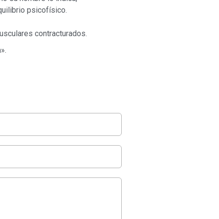
uilibrio psicofísico.
usculares contracturados.
».